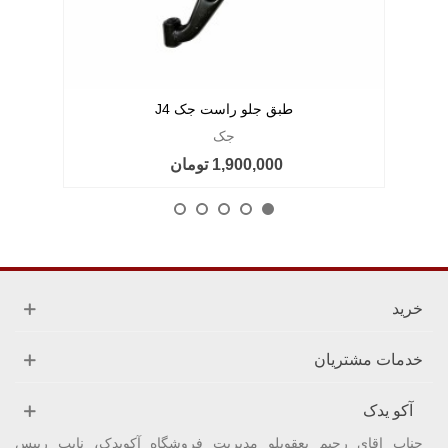
طبق جلو راست جک J4
جک
1,900,000 تومان
خرید
خدمات مشتریان
آکو یدک
جناب اقای رحیم یعقوبلو مدیریت فروشگاه آکویدک، نایب رییس