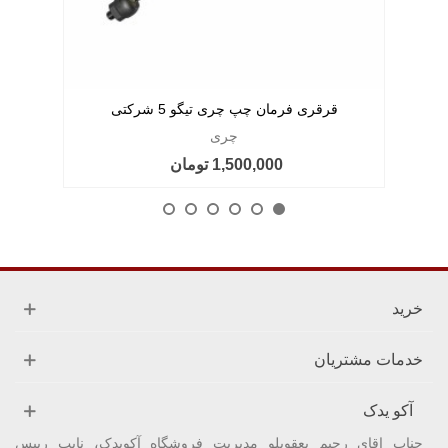
قرقری فرمان چپ چری تیگو 5 شرکتی
چری
1,500,000 تومان
خرید
خدمات مشتریان
آکو یدک
جناب اقای رحیم یعقوبلو مدیریت فروشگاه آکویدک، نایب رییس