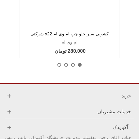
کشویی سپر جلو چپ ام وی ام x22 شرکتی
ام وی ام
280,000 تومان
خرید
خدمات مشتریان
آکو یدک
جناب اقای رحیم یعقوبلو مدیریت فروشگاه آکویدک، نایب رییس