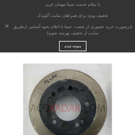
با سلام خدمت شما مهمان عزیز
تخفیف ویژه برای همراهان سایت آکویدک
×
خانه
>
جلوبندی و تعلیق
>
دیسک چرخ
>
(درصورت خرید حضوری از شعب، حتما با اعلام نحوه آشنایی ازطریق
دیسک چرخ عقب جک S5
دستی
سایت از تخفیف بهرمند شوید)
متوجه شدم