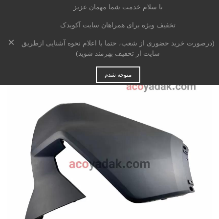
با سلام خدمت شما مهمان عزیز
تخفیف ویژه برای همراهان سایت آکویدک
×
خانه
>
بدنه
>
سپر
>
گوشه سپر عقب راست هایما 8s
(درصورت خرید حضوری از شعب، حتما با اعلام نحوه آشنایی ازطریق
سایت از تخفیف بهرمند شوید)
متوجه شدم