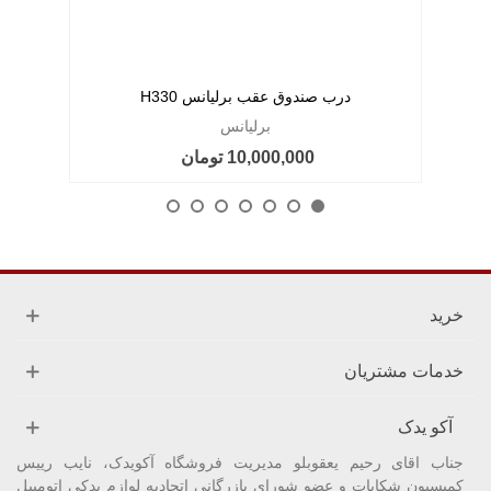
درب صندوق عقب برلیانس H330
برلیانس
10,000,000 تومان
خرید
خدمات مشتریان
آکو یدک
جناب اقای رحیم یعقوبلو مدیریت فروشگاه آکویدک، نایب رییس
کمیسیون شکایات و عضو شورای بازرگانی اتحادیه لوازم یدکی اتومبیل