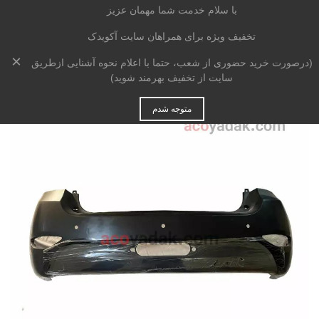
با سلام خدمت شما مهمان عزیز
تخفیف ویژه برای همراهان سایت آکویدک
×
خانه
>
بدنه
>
سپر
>
سپر عقب برلیانس H330
(درصورت خرید حضوری از شعب، حتما با اعلام نحوه آشنایی ازطریق
سایت از تخفیف بهرمند شوید)
متوجه شدم