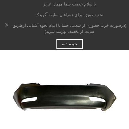
با سلام خدمت شما مهمان عزیز
تخفیف ویژه برای همراهان سایت آکویدک
×
خانه
>
بدنه
>
سپر
>
سپر عقب جیلی امگرند 7 سواری
(درصورت خرید حضوری از شعب، حتما با اعلام نحوه آشنایی ازطریق
سایت از تخفیف بهرمند شوید)
متوجه شدم