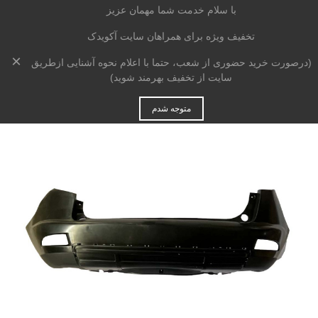
با سلام خدمت شما مهمان عزیز
تخفیف ویژه برای همراهان سایت آکویدک
×
خانه
>
بدنه
>
سپر
>
سپر عقب جیلی X7 شاسی بلند
(درصورت خرید حضوری از شعب، حتما با اعلام نحوه آشنایی ازطریق
سایت از تخفیف بهرمند شوید)
متوجه شدم