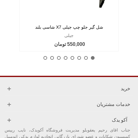
شل گیر جلو چپ جیلی X7 شاسی بلند
جیلی
550,000 تومان
خرید
خدمات مشتریان
آکو یدک
جناب اقای رحیم یعقوبلو مدیریت فروشگاه آکویدک، نایب رییس
کمیسیون شکایات و عضو شورای بازرگانی اتحادیه لوازم یدکی اتومبیل