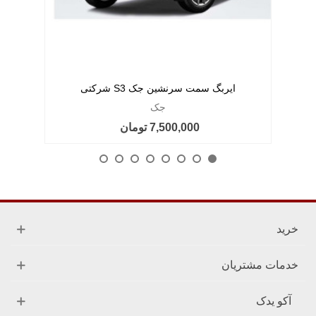
ایربگ سمت سرنشین جک S3 شرکتی
جک
7,500,000 تومان
خرید
خدمات مشتریان
آکو یدک