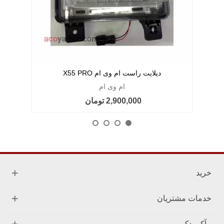
دیلایت راست ام وی ام X55 PRO
ام وی ام
2,900,000 تومان
خرید
خدمات مشتریان
آکو یدک