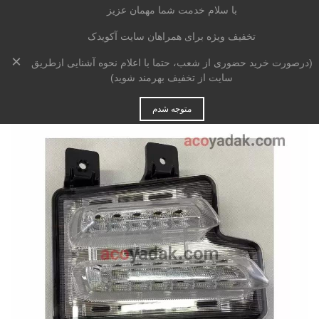
با سلام خدمت شما مهمان عزیز
تخفیف ویژه برای همراهان سایت آکویدک
×
خانه
>
بدنه
>
چراغ
>
مه شکن / دیلایت
>
(درصورت خرید حضوری از شعب، حتما با اعلام نحوه آشنایی ازطریق
دیلایت راست فونیکس
تیگو 7 پرو
سایت از تخفیف بهرمند شوید)
متوجه شدم