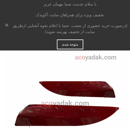
با سلام خدمت شما مهمان عزیز
تخفیف ویژه برای همراهان سایت آکویدک
×
خانه
>
بدنه
>
چراغ
>
مه شکن / دیلایت
>
(درصورت خرید حضوری از شعب، حتما با اعلام نحوه آشنایی ازطریق
شبرنگ عقب چپ هایما
S7 شرکتی
سایت از تخفیف بهرمند شوید)
متوجه شدم