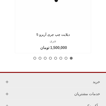
دیلایت چپ چری آریزو 5
چری
1,500,000 تومان
خرید
خدمات مشتریان
آکو یدک