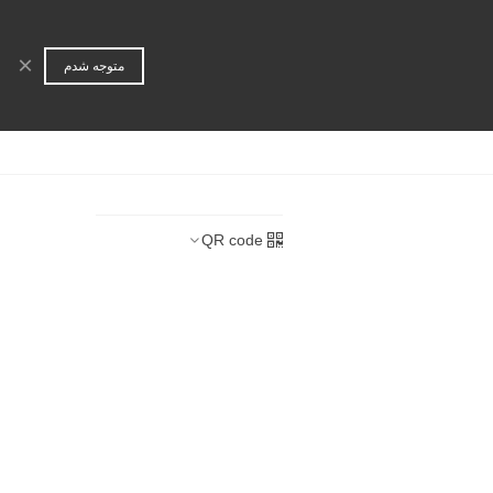
ورود | عضویت
جستجو
×
متوجه شدم
ا
همکاری تجاری
QR code