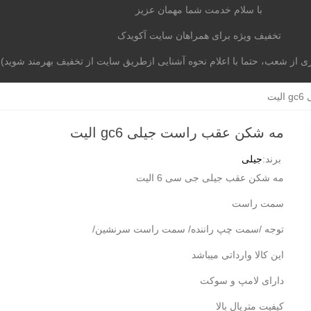
با سلام خدمت شما مهمان عزیز
تخفیف ویژه برای همراهان سایت آکویدک
از شعب، حتما با اعلام نحوه آشنایی ازطریق سایت از تخفیف بهرمند شوید)
موتوری
برند خودرو
آکومگ
لیست شعب
تماس با م
ت
مه شکن عقب راست جیلی gc6 الیت
برند:
جیلی
مه شکن عقب جیلی جی سی 6 الیت
سمت راست
توجه /سمت چپ راننده/ سمت راست سرنشین/
این کالا وارداتی میباشد
دارای لامپ و سوکت
کیفیت متریال بالا