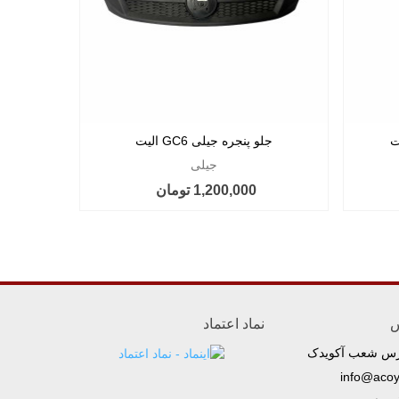
جلو پنجره جیلی GC6 الیت
س
جیلی
1,200,000 تومان
س
نماد اعتماد
رس شعب آکویدک
info@aco