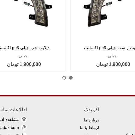
ت راست جیلی gc6 اکسلنت
دیلایت چپ جیلی gc6 اکسلنت
جیلی
جیلی
1,900,000 تومان
1,900,000 تومان
آکو یدک
اطلاعات تما
مشاهده آد
درباره ما
ارتباط با ما
yadak.com