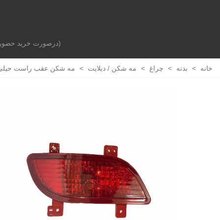
(درصورت خرید حضوری 
صفحه اصلی
بدنه خودرو
جلوبندی و تعلیق
خانه
>
بدنه
>
چراغ
>
مه شکن / دیلایت
>
مه شکن عقب راست جیلی gc6 الی