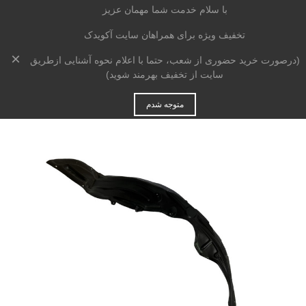
با سلام خدمت شما مهمان عزیز
تخفیف ویژه برای همراهان سایت آکویدک
×
خانه
>
بدنه
>
شلگیر
>
شل گیر جلو راست لیفان X50
(درصورت خرید حضوری از شعب، حتما با اعلام نحوه آشنایی ازطریق
سایت از تخفیف بهرمند شوید)
متوجه شدم