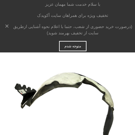
با سلام خدمت شما مهمان عزیز
تخفیف ویژه برای همراهان سایت آکویدک
×
خانه
>
بدنه
>
شلگیر
>
شل گیر جلو چپ ام وی ام X33 S
(درصورت خرید حضوری از شعب، حتما با اعلام نحوه آشنایی ازطریق
سایت از تخفیف بهرمند شوید)
متوجه شدم