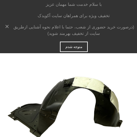
با سلام خدمت شما مهمان عزیز
تخفیف ویژه برای همراهان سایت آکویدک
×
خانه
>
بدنه
>
شلگیر
>
شل گیر جلو چپ چری آریزو 6
(درصورت خرید حضوری از شعب، حتما با اعلام نحوه آشنایی ازطریق
سایت از تخفیف بهرمند شوید)
متوجه شدم