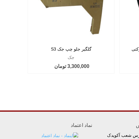
گلگیر جلو چپ جک S3
گ
جک
3,300,000 تومان
س
نماد اعتماد
رس شعب آکویدک