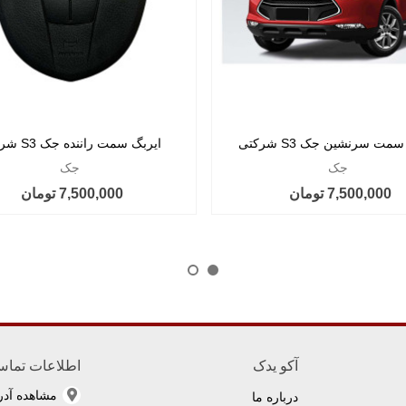
مت سرنشین جک S3 شرکتی
ایربگ سمت راننده جک S3 شرکتی
جک
جک
7,500,000 تومان
7,500,000 تومان
آکو یدک
اطلاعات تما
مشاهده آد
درباره ما