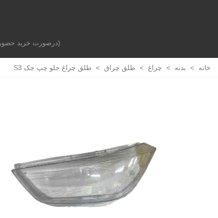
(درصورت خرید حضوری 
صفحه اصلی
بدنه خودرو
جلوبندی و تعلیق
خانه
>
بدنه
>
چراغ
>
طلق چراق
>
طلق چراغ جلو چپ جک S3