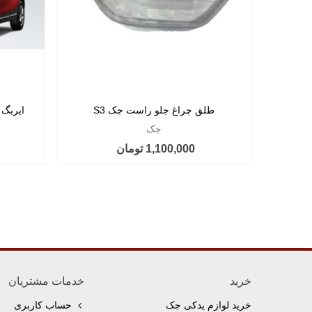
طلق چراغ جلو راست جک S3
ایربگ س
جک
1,100,000 تومان
خرید
خدمات مشتریان
خرید لوازم یدکی جک
حساب کاربری