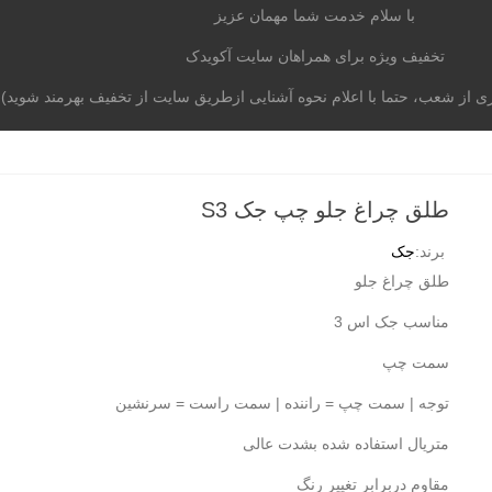
با سلام خدمت شما مهمان عزیز
تخفیف ویژه برای همراهان سایت آکویدک
از شعب، حتما با اعلام نحوه آشنایی ازطریق سایت از تخفیف بهرمند شوید)
موتوری
برند خودرو
آکومگ
لیست شعب
تماس با م
طلق چراغ جلو چپ جک S3
برند:
جک
طلق چراغ جلو
مناسب جک اس 3
سمت چپ
توجه | سمت چپ = راننده | سمت راست = سرنشین
متریال استفاده شده بشدت عالی
مقاوم دربرابر تغییر رنگ