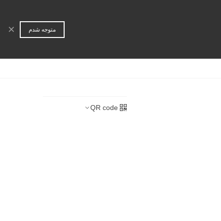
ورود | عضویت
جستجو
×
متوجه شدم
ا
همکاری تجاری
QR code