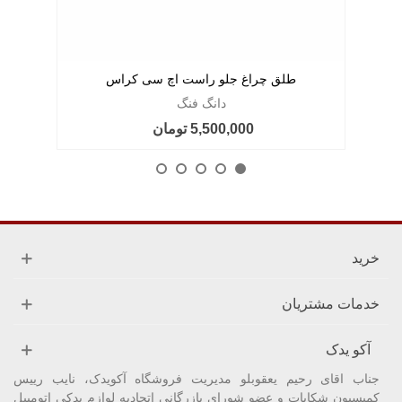
طلق چراغ جلو راست اچ سی کراس
دانگ فنگ
5,500,000 تومان
خرید
خدمات مشتریان
آکو یدک
جناب اقای رحیم یعقوبلو مدیریت فروشگاه آکویدک، نایب رییس
کمیسیون شکایات و عضو شورای بازرگانی اتحادیه لوازم یدکی اتومبیل