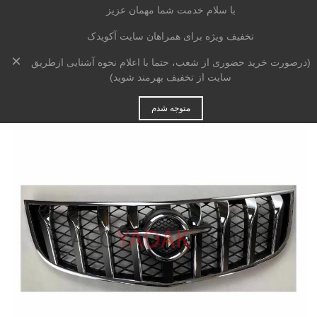
با سلام خدمت شما مهمان عزیز
تخفیف ویژه برای همراهان سایت آکویدک
×
خانه
>
بدنه
>
جلوپنجره
>
جلو پنجره هایما S7 1800cc شرکتی
(درصورت خرید حضوری از شعب، حتما با اعلام نحوه آشنایی ازطریق
سایت از تخفیف بهرمند شوید)
متوجه شدم