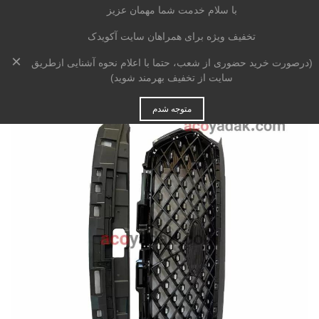
با سلام خدمت شما مهمان عزیز
تخفیف ویژه برای همراهان سایت آکویدک
×
خانه
>
بدنه
>
جلوپنجره
>
جلو پنجره ام وی ام X22 pro
(درصورت خرید حضوری از شعب، حتما با اعلام نحوه آشنایی ازطریق
سایت از تخفیف بهرمند شوید)
متوجه شدم