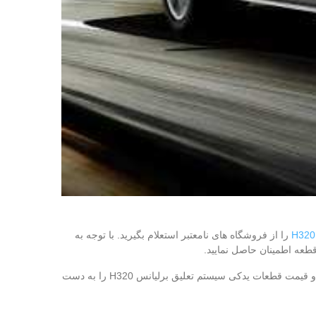
را از فروشگاه‌ های نامعتبر استعلام بگیرید. با توجه به
قطعه اطمینان حاصل نمایید.
از دسته‌ بندی موجود در سایت آکو یدک استفاده کرده و قیمت قطعات یدکی بدنه برلیانس H320، قیمت قطعات یدکی جلوبندی برلیانس H320 و قیمت قطعات یدکی سیستم تعلیق برلیانس H320 را به دست