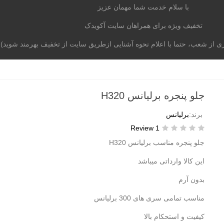
با سلام خدمت شما مهمان عزیز
تخفیف ویژه برای همراهان سایت آکویدک
از شعب، حتما با اعلام نحوه آشنایی ازطریق سایت از تخفیف بهرمند شوید)
موتوری
برند خودرو
آکومگ
لیست شعب
تماس با م
جلو پنجره برلیانس H320
برند:
برلیانس
1 Review
جلو پنجره مناسب برلیانس H320
این کالا وارداتی میباشد
بدون آرم
مناسب تمامی سری های 300 برلیانس
کیفیت و استحکام بالا