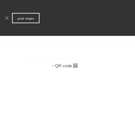
ورود | عضویت
جستجو
×
متوجه شدم
ا
همکاری تجاری
QR code