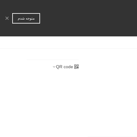
ورود | عضویت
جستجو
×
متوجه شدم
ا
همکاری تجاری
QR code