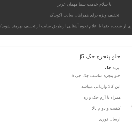
با سلام خدمت شما مهمان عزیز
تخفیف ویژه برای همراهان سایت آکویدک
از شعب، حتما با اعلام نحوه آشنایی ازطریق سایت از تخفیف بهرمند شوید)
موتوری
برند خودرو
آکومگ
لیست شعب
تماس با م
جلو پنجره جک j5
برند:
جک
جلو پنجره مناسب جک جی 5
این کالا وارداتی میباشد
همراه با آرم جک و زه
کیفیت و دوام بالا
ارسال فوری