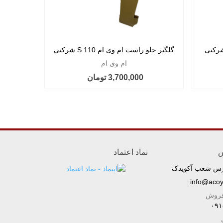
گلگیر جلو راست ام وی ام 110 S شرکتی
ام وی ام
3,700,000 تومان
س
نماد اعتماد
رس شعب آکویدک
info@aco
فروش
۰۹۱