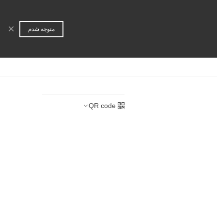
ورود | عضویت
جستجو
×
متوجه شدم
ا
همکاری تجاری
QR code