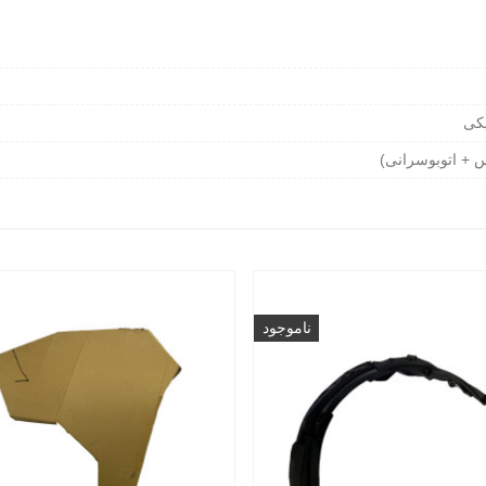
کی
س + اتوبوسرانی)
ناموجود