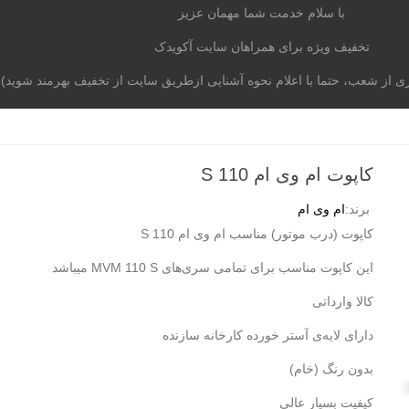
با سلام خدمت شما مهمان عزیز
تخفیف ویژه برای همراهان سایت آکویدک
از شعب، حتما با اعلام نحوه آشنایی ازطریق سایت از تخفیف بهرمند شوید)
موتوری
برند خودرو
آکومگ
لیست شعب
تماس با م
کاپوت ام وی ام 110 S
برند:
ام وی ام
کاپوت (درب موتور) مناسب ام وی ام 110 S
این کاپوت مناسب برای تمامی سری‌های MVM 110 S میباشد
کالا وارداتی
دارای لایه‌ی آستر خورده کارخانه سازنده
بدون رنگ (خام)
کیفیت بسیار عالی