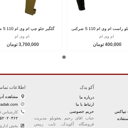
است ام وی ام 110 S شرکتی
گلگیر جلو چپ ام وی ام 110 S شرکتی
ام وی ام
ام وی ام
400,000 تومان
3,700,000 تومان
آکو یدک
اطلاعات تما
مشاهده آد
درباره ما
ارتباط با ما
yadak.com
تیپاکس
حریم خصوصی
کارشناس 
جناب اقای رحیم یعقوبلو مدیریت
۵۲۰۲۰۳۶۲
تفاده
فروشگاه آکویدک، نایب رییس
بخش اداری