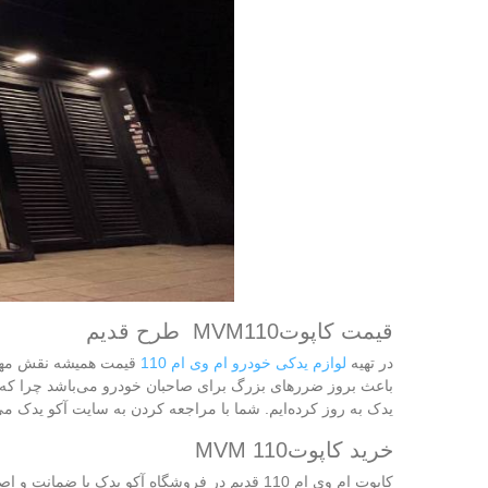
قیمت کاپوتMVM110 طرح قدیم
در تهیه
لوازم یدکی خودرو ام وی ام 110
قیمت همیشه نقش مهمی د
باعث بروز ضررهای بزرگ برای صاحبان خودرو می‌باشد چرا ک
یدک به روز کرده‌ایم. شما با مراجعه کردن به سایت آکو یدک می
خرید کاپوتMVM 110
کاپوت ام وی ام 110 قدیم در فروشگاه آکو ید