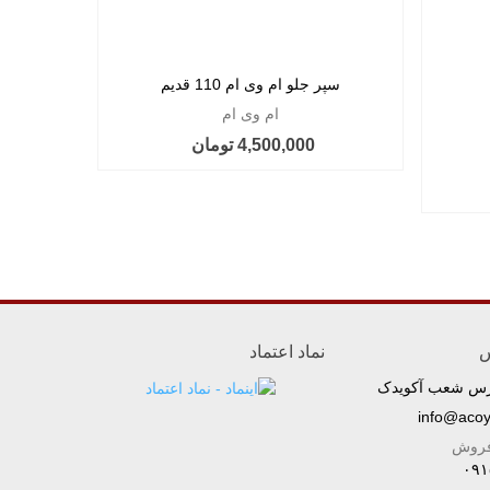
سپر جلو ام وی ام 110 قدیم
ام وی ام
4,500,000 تومان
س
نماد اعتماد
رس شعب آکویدک
info@aco
فروش
۰۹۱