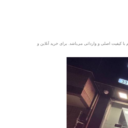
ن و نمایندگی فروش قطعات ام وی ام آکو یدک یکی از بزرگ‌ترین مراکز فروش لوازم یدکی خودروهای چینی ام وی ام 110 قدیم با کیفیت اصلی و وارداتی می‌باشد. برای خرید آنلاین و