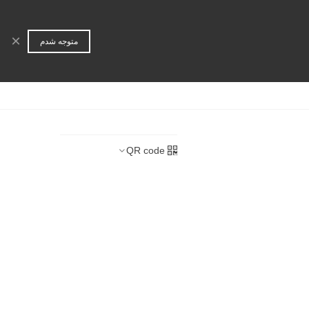
ورود | عضویت
جستجو
×
متوجه شدم
ا
همکاری تجاری
QR code