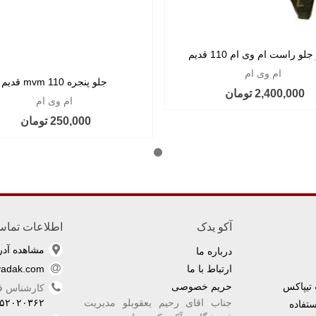
لو راست ام وی ام 110 قدیم
ام وی ام
جلو پنجره mvm 110 قدیم
2,400,000 تومان
ام وی ام
250,000 تومان
آکو یدک
اطلاعات تما
مشاهده آد
درباره ما
ارتباط با ما
yadak.com
تیپاکس
حریم خصوصی
کارشناس 
جناب اقای رحیم یعقوبلو مدیریت
۵۲۰۲۰۳۶۲
تفاده