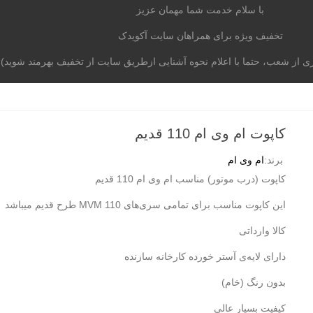
با سلام خدمت شما مهمان عزیز
تخفیف ویژه برای همراهان سایت آکویدک
از شعب، حتما با اعلام نحوه آشنایی ازطریق سایت از تخفیف بهرمند شوید)
موتوری
برند خودرو
آکومگ
لیست شعب
تماس با م
کاپوت ام وی ام 110 قدیم
برند:
ام وی ام
کاپوت (درب موتور) مناسب ام وی ام 110 قدیم
این کاپوت مناسب برای تمامی سری‌های MVM 110 طرح قدیم میباشد
کالا وارداتی
دارای لایه‌ی آستر خورده کارخانه سازنده
بدون رنگ (خام)
کیفیت بسیار عالی