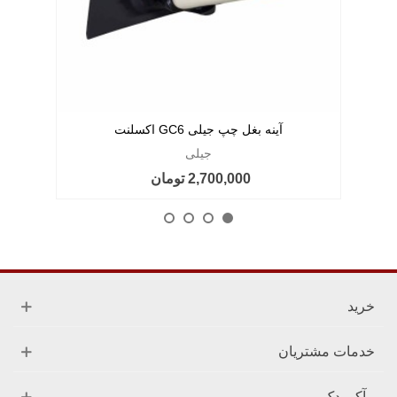
آینه بغل چپ جیلی GC6 اکسلنت
جیلی
2,700,000 تومان
خرید
خدمات مشتریان
آکو یدک