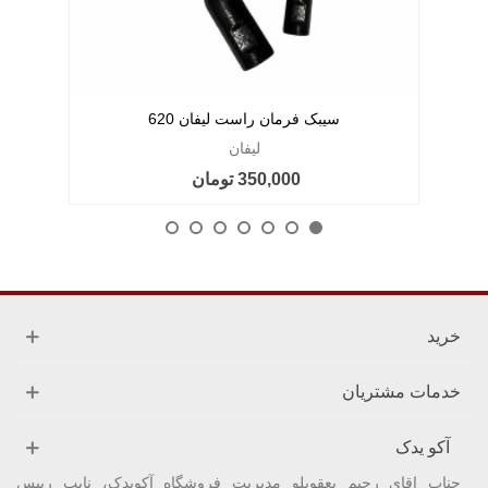
سیبک فرمان راست لیفان 620
لیفان
350,000 تومان
خرید
خدمات مشتریان
آکو یدک
جناب اقای رحیم یعقوبلو مدیریت فروشگاه آکویدک، نایب رییس