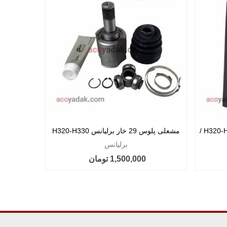
گردگیر کمک فنر عقب برلیانس H320-H330 /
مشعلی پلوس 29 خار برلیانس H320-H330
AT / کراس
برلیانس
1,500,000 تومان