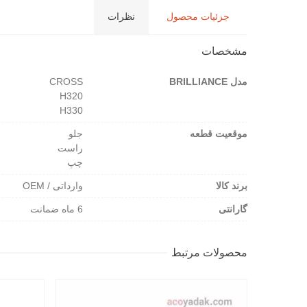
جزئیات محصول
نظرات
مشخصات
مدل BRILLIANCE
CROSS
H320
H330
موقعیت قطعه
جلو
راست
چپ
برند کالا
وارداتی / OEM
گارانتی
6 ماه ضمانت
محصولات مرتبط