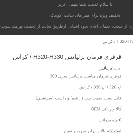
با سلام خدمت شما مهمان عزیز
تخفیف ویژه برای همراهان سایت آکویدک
از شعب، حتما با اعلام نحوه آشنایی ازطریق سایت از تخفیف بهرمند شوید)
موتوری
برند خودرو
آکومگ
لیست شعب
تماس با م
قرقری فرمان برلیانس H320-H330 / کراس
برند:
برلیانس
قرقری فرمان مناسب برلیانس سری 300
اچ 320 / اچ 330 / کراس
قابل نصب سمت چپ (راننده) و راست (سرنشین)
کالا وارداتی OEM
6 ماه ضمانت
استحکام بالا دربرابر ضربه و فشار