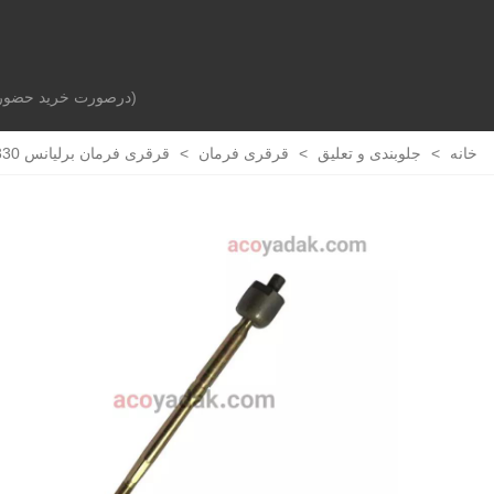
(درصورت خرید حضوری 
صفحه اصلی
بدنه خودرو
جلوبندی و تعلیق
خانه
>
جلوبندی و تعلیق
>
قرقری فرمان
>
قرقری فرمان برلیانس H320-H330 / کراس