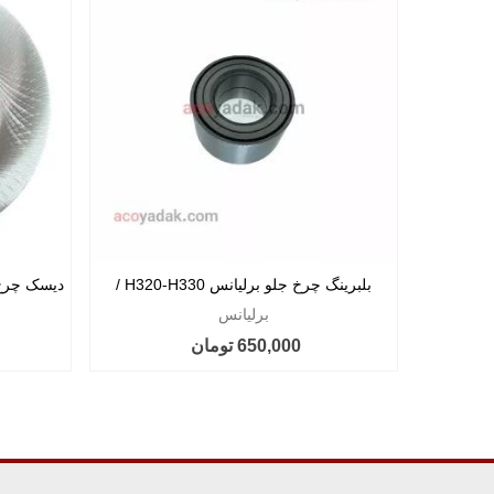
بلبرینگ چرخ جلو برلیانس H320-H330 /
دیسک چرخ جلو بر
کراس
برلیانس
650,000 تومان