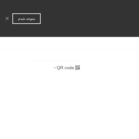
ورود | عضویت
جستجو
×
متوجه شدم
ا
همکاری تجاری
QR code