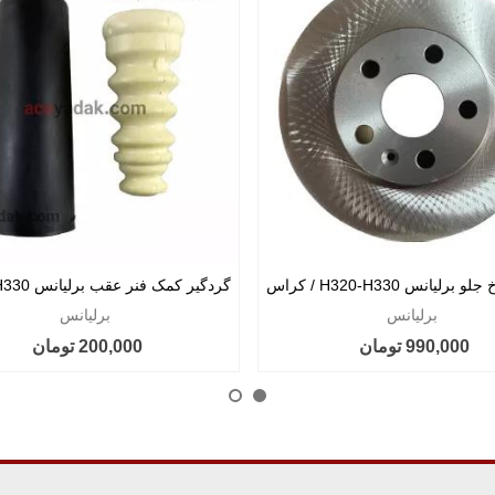
لیانس H320-H330 / کراس
کراس
برلیانس
برلیانس
990,000 تومان
200,000 تومان