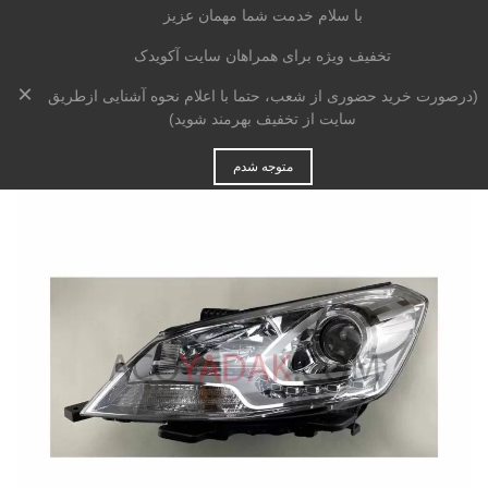
با سلام خدمت شما مهمان عزیز
تخفیف ویژه برای همراهان سایت آکویدک
×
خانه
>
بدنه
>
چراغ
>
چراغ جلو چپ اچ سی کراس
(درصورت خرید حضوری از شعب، حتما با اعلام نحوه آشنایی ازطریق
سایت از تخفیف بهرمند شوید)
متوجه شدم