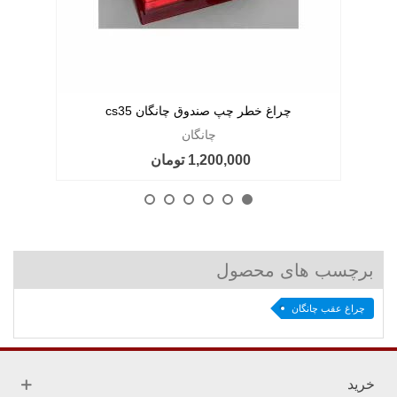
چراغ خطر چپ صندوق چانگان cs35
چانگان
1,200,000 تومان
برچسب های محصول
چراغ عقب چانگان
خرید