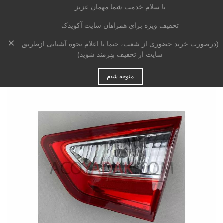
با سلام خدمت شما مهمان عزیز
تخفیف ویژه برای همراهان سایت آکویدک
×
خانه
>
بدنه
>
چراغ
>
چراغ خطر راست صندوق چانگان cs35
(درصورت خرید حضوری از شعب، حتما با اعلام نحوه آشنایی ازطریق
سایت از تخفیف بهرمند شوید)
متوجه شدم