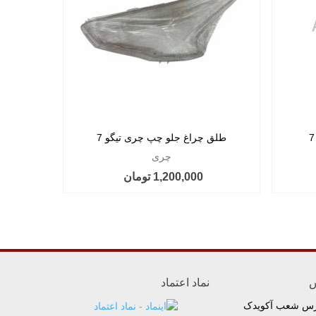
طلق چراغ جلو چپ چری تیگو 7
چری
1,200,000 تومان
س
نماد اعتماد
رس شعب آکویدک