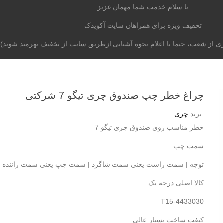
با سلام خدمت شما مهمان عزیز
تخفیف ویژه برای همراهان سایت آکویدک
از شعب، حتما با اعلام نحوه آشنایی ازطریق سایت از تخفیف بهرمند شوید)
موتوری
برند خودرو
آکومگ
لیست شعب
تماس با م
چراغ خطر چپ صندوق چری تیگو 7 شرکتی
برند:
چری
خطر مناسب روی صندوق چری تیگو 7
سمت چپ
توجه | سمت راست یعنی سمت شاگرد | سمت چپ یعنی سمت راننده |
کالا اصلی درجه یک
T15-4433030
کیفت ساخت بسیار عالی