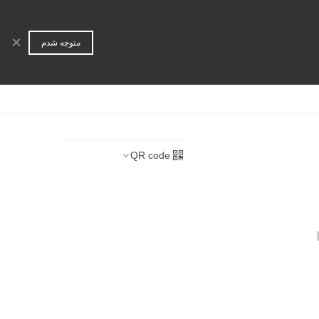
ورود | عضویت
جستجو
×
متوجه شدم
ا
همکاری تجاری
QR code