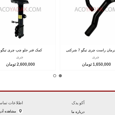
ان راست چری تیگو 7 شرکتی
کمک فنر جلو چپ چری تیگو 7
چری
چری
1,650,000 تومان
2,600,000 تومان
آکو یدک
اطلاعات تما
مشاهده آد
درباره ما