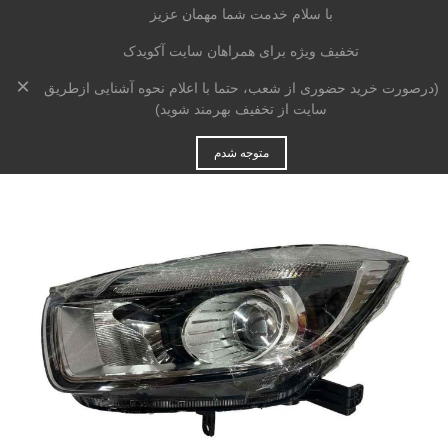
با سلام خدمت شما مهمان عزیز
تخفیف ویژه برای همراهان سایت آکویدک
×
خانه
>
بدنه
>
چراغ
>
چراغ جلو چپ جک s5
(درصورت خرید حضوری از شعب، حتما با اعلام نحوه آشنایی ازطریق
سایت از تخفیف بهرمند شوید)
متوجه شدم