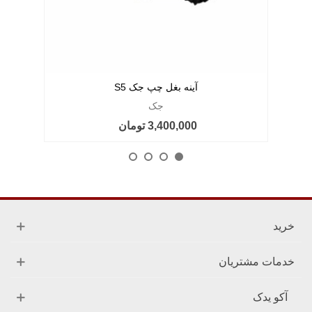
آینه بغل چپ جک S5
جک
3,400,000 تومان
خرید
خدمات مشتریان
آکو یدک