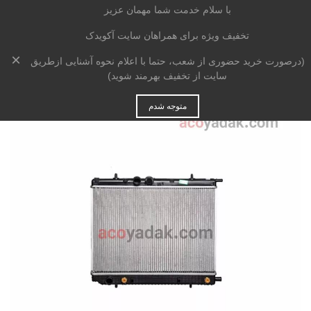
با سلام خدمت شما مهمان عزیز
تخفیف ویژه برای همراهان سایت آکویدک
×
خانه
>
موتوری
>
رادیاتور
>
رادیاتور آب اچ سی کراس
(درصورت خرید حضوری از شعب، حتما با اعلام نحوه آشنایی ازطریق
سایت از تخفیف بهرمند شوید)
متوجه شدم