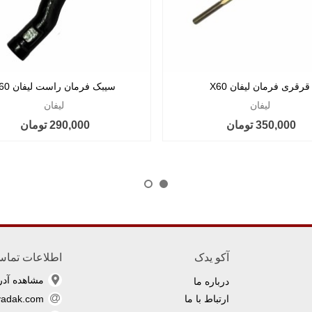
قرقری فرمان لیفان X60
سیبک فرمان راست لیفان X60
لیفان
لیفان
350,000 تومان
290,000 تومان
آکو یدک
اطلاعات تما
مشاهده آد
درباره ما
ارتباط با ما
yadak.com