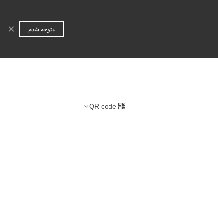
ورود | عضویت
جستجو
×
متوجه شدم
ا
همکاری تجاری
QR code