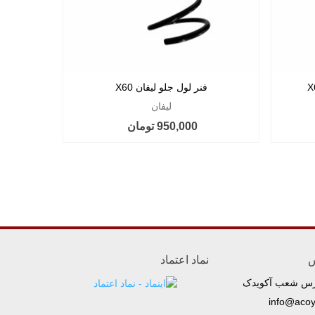
فنر لول جلو لیفان X60
کم
لیفان
950,000 تومان
س
نماد اعتماد
رس شعب آکویدک
info@aco