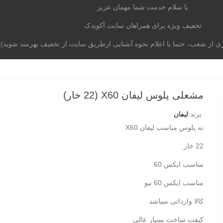
با سلام خدمت شما مهمان عزیز
تخفیف ویژه برای همراهان سایت آکویدک
از شعب، حتما با اعلام نحوه آشنایی ازطریق سایت از تخفیف بهرمند شوید)
موتوری
برند خودرو
آکومگ
لیست شعب
تماس با م
مشعلی پلوس لیفان X60 (22 خار)
برند:
لیفان
ته پلوس مناسب لیفان X60
22 خار
مناسب ایکس 60
مناسب ایکس 60 نیو
کالا وارداتی میباشد
کیفت ساخت بسیار عالی