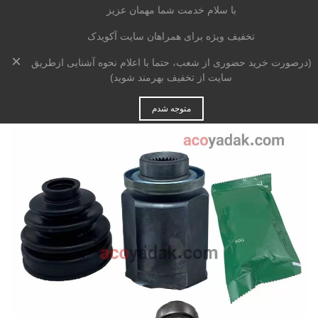
با سلام خدمت شما مهمان عزیز
تخفیف ویژه برای همراهان سایت آکویدک
×
خانه
>
جلوبندی و تعلیق
>
پلوس
>
(درصورت خرید حضوری از شعب، حتما با اعلام نحوه آشنایی ازطریق
مشعلی پلوس راست جک S5
AT (24 خار)
سایت از تخفیف بهرمند شوید)
متوجه شدم