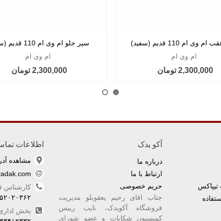
 وی ام 110 قدیم (سفید)
سپر جلو ام وی ام 110 قدیم (سفید)
ام وی ام
ام وی ام
2,300,000 تومان
2,300,000 تومان
آکو یدک
اطلاعات تما
مشاهده آد
درباره ما
ارتباط با ما
yadak.com
تیپاکس
حریم خصوصی
کارشناس 
جناب اقای رحیم یعقوبلو مدیریت
۵۲۰۲۰۳۶۲
تفاده
فروشگاه آکویدک، نایب رییس
بخش اداری
کمیسیون شکایات و عضو شورای