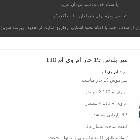
با سلام خدمت شما مهمان عزیز
تخفیف ویژه برای همراهان سایت آکویدک
از شعب، حتما با اعلام نحوه آشنایی ازطریق سایت از تخفیف بهرمند شوید)
موتوری
برند خودرو
آکومگ
لیست شعب
تماس با م
سر پلوس 19 خار ام وی ام 110
برند:
ام وی ام
سر پلوس 19 خار مناسب :
ام وی ام 110 3 سیلندر
ام وی ام 110 4 سیلندر
کالا وارداتی میباشد
کیفت ساخت بسیار عالی
کاملا مطابق با استانداردهای خط تولید mvm