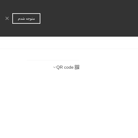
ورود | عضویت
جستجو
×
متوجه شدم
ا
همکاری تجاری
QR code