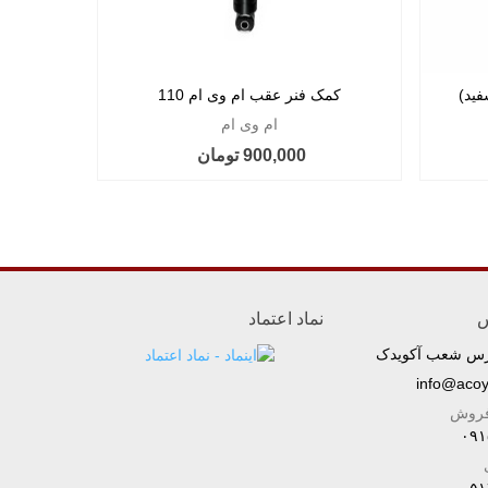
کمک فنر عقب ام وی ام 110
کمک فن
ام وی ام
900,000 تومان
س
نماد اعتماد
رس شعب آکویدک
info@aco
فروش
۰۹۱