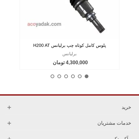
پلوس کامل کوتاه چپ برلیانس H200 AT
برلیانس
4,300,000 تومان
خرید
خدمات مشتریان
آکو یدک