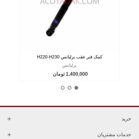
کمک فنر عقب برلیانس H220-H230
برلیانس
1,400,000 تومان
خرید
خدمات مشتریان