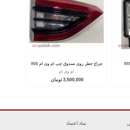
چراغ خطر روی صندوق چپ ام وی ام X55
PRO
ام وی ام
3,500,000 تومان
س
نماد اعتماد