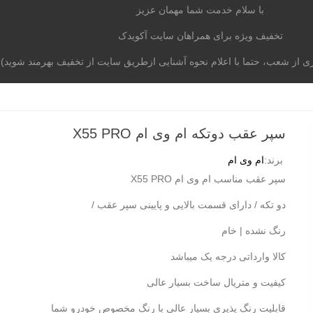
با سلام خدمت شما مهمان عزیز
تخفیف ویژه برای همراهان سایت آکویدک
از شعب، حتما با اعلام نحوه آشنایی ازطریق سایت از تخفیف بهرمند شوید)
موتوری
برند خودرو
آکومگ
لیست شعب
تماس با م
سپر عقب دوتکه ام وی ام X55 PRO
برند:
ام وی ام
سپر عقب مناسب ام وی ام X55 PRO
دو تکه / دارای قسمت بالایی و پایینی سپر عقب /
رنگ نشده | خام
کالا وارداتی درجه یک میباشد
کیفیت و متریال ساخت بسیار عالی
قابلیت رنگ پذیری بسیار عالی با رنگ مخصوص خودرو شما