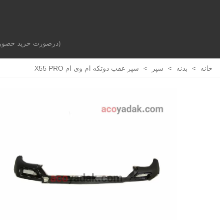
(درصورت خرید حضوری 
صفحه اصلی
بدنه خودرو
جلوبندی و تعلیق
خانه
>
بدنه
>
سپر
>
سپر عقب دوتکه ام وی ام X55 PRO