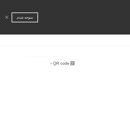
ورود | عضویت
جستجو
×
متوجه شدم
ا
همکاری تجاری
QR code