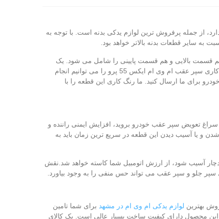
ودرو قرار دارد، از جمله پرفروش‌ ترین لوازم یدکی بدنه است. با توجه به
ت به سایر قطعات بدنه بالاتر خواهد بود.
 هم قسمت بالایی و هم قسمت پایینی را شامل می‌ شود. یک
سپر خام و بدون رنگ که بسته به کد رنگ خودروی شما ما آن را رنگ آمیزی می‌ کنیم. اطمینان داشته باشید که در کمترین زمان ممکن ما رنگ کاری سپر عقب ام وی ام ایکس 55 پرو را می‌ توانیم انجام
و برای ما ارسال کنید. ما رنگ کاری این قطعه را با
 سراغ تعویض سپر عقب خودرو بروید، افزایش ایمنی راننده و
ن و یا آسیب دیدن این قطعه در سریع‌ ترین زمان باید به
 دچار آسیب شود، از ارزش اتومبیل شما کاسته خواهد شد.نقش
سپر جلو و سپر عقب می‌ تواند حس منفی را به وجود بیاورد.
روش بهترین
لوازم یدکی ام وی ام در مشهد
برای شما تامین
یم. این محصول دارای کیفیت ساخت بسیار عالی است. یک کالای