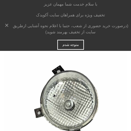
با سلام خدمت شما مهمان عزیز
تخفیف ویژه برای همراهان سایت آکویدک
×
خانه
>
بدنه
>
چراغ
>
مه شکن / دیلایت
>
(درصورت خرید حضوری از شعب، حتما با اعلام نحوه آشنایی ازطریق
پروژکتور جلو راست ام
وی ام 110 S
سایت از تخفیف بهرمند شوید)
متوجه شدم