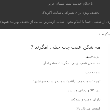
با سلام خدمت شما مهمان عزیز
تخفیف ویژه برای همراهان سایت آکویدک
از شعب، حتما با اعلام نحوه آشنایی ازطریق سایت از تخفیف بهرمند شوید)
موتوری
برند خودرو
آکومگ
لیست شعب
تماس با م
رند 7
مه شکن عقب چپ جیلی امگرند 7
برند:
جیلی
مه شکن عقب جیلی امگرند 7 صندوقدار
سمت چپ
توجه /سمت چپ راننده/ سمت راست سرنشین/
این کالا وارداتی میباشد
دارای لامپ و سوکت
کیفیت متریال بالا