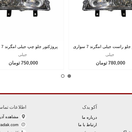
لو راست جیلی امگرند 7 سواری
پروژکتور جلو چپ جیلی امگرند 7 سواری
جیلی
جیلی
780,000 تومان
750,000 تومان
آکو یدک
اطلاعات تما
مشاهده آد
درباره ما
ارتباط با ما
yadak.com