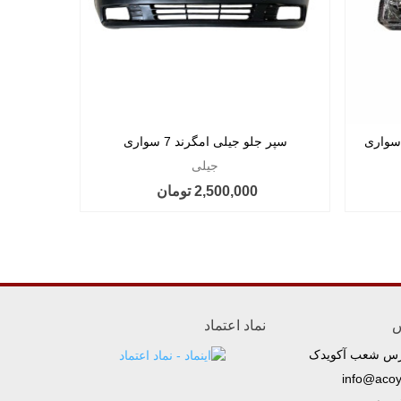
سپر جلو جیلی امگرند 7 سواری
سپر عق
جیلی
2,500,000 تومان
س
نماد اعتماد
رس شعب آکویدک
info@aco