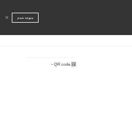
ورود | عضویت
جستجو
×
متوجه شدم
ا
همکاری تجاری
QR code