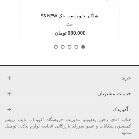
شلگیر جلو راست جک S5 NEW
جک
980,000 تومان
خرید
خدمات مشتریان
آکو یدک
جناب اقای رحیم یعقوبلو مدیریت فروشگاه آکویدک، نایب رییس
کمیسیون شکایات و عضو شورای بازرگانی اتحادیه لوازم یدکی اتومبیل
مشهد