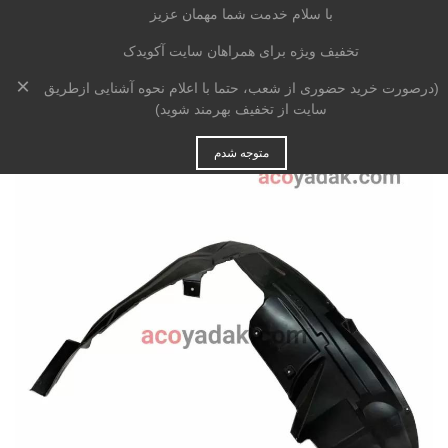
با سلام خدمت شما مهمان عزیز
تخفیف ویژه برای همراهان سایت آکویدک
×
خانه
>
بدنه
>
شلگیر
>
شلگیر جلو راست جک S5 NEW
(درصورت خرید حضوری از شعب، حتما با اعلام نحوه آشنایی ازطریق
سایت از تخفیف بهرمند شوید)
متوجه شدم